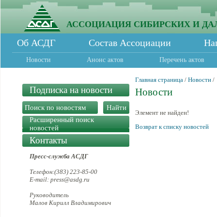
АССОЦИАЦИЯ СИБИРСКИХ И ДА
Об АСДГ
Состав Ассоциации
На
Новости
Анонс актов
Перечень актов
Главная страница
/
Новости
/
Подписка на новости
Новости
Элемент не найден!
Расширенный поиск
Возврат к списку новостей
новостей
Контакты
Пресс-служба АСДГ
Телефон:(383) 223-85-00
E-mail: press@asdg.ru
Руководитель
Малов Кирилл Владимирович