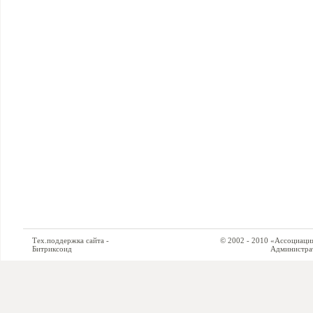
Тех.поддержка сайта -
© 2002 - 2010 «Ассоциация си
Битриксоид
Администратор