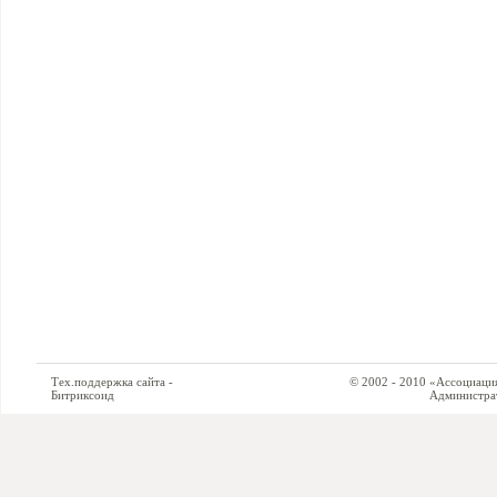
Тех.поддержка сайта -
© 2002 - 2010 «Ассоциация си
Битриксоид
Администратор