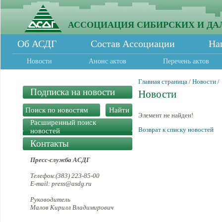
АССОЦИАЦИЯ СИБИРСКИХ И ДА
Об АСДГ
Состав Ассоциации
На
Новости
Анонс актов
Перечень актов
Главная страница
/
Новости
/
Подписка на новости
Новости
Элемент не найден!
Расширенный поиск
Возврат к списку новостей
новостей
Контакты
Пресс-служба АСДГ
Телефон:(383) 223-85-00
E-mail: press@asdg.ru
Руководитель
Малов Кирилл Владимирович