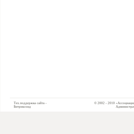
Тех.поддержка сайта -
© 2002 - 2010 «Ассоциация си
Битриксоид
Администратор