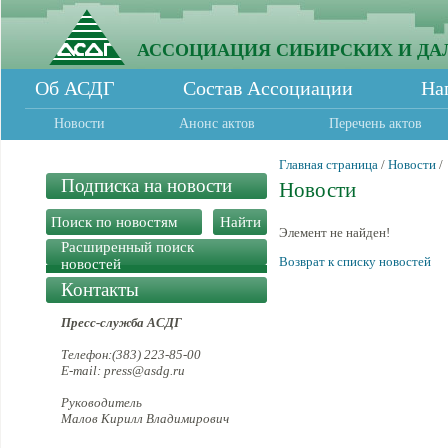
АССОЦИАЦИЯ СИБИРСКИХ И ДА
Об АСДГ
Состав Ассоциации
На
Новости
Анонс актов
Перечень актов
Главная страница
/
Новости
/
Подписка на новости
Новости
Элемент не найден!
Расширенный поиск
Возврат к списку новостей
новостей
Контакты
Пресс-служба АСДГ
Телефон:(383) 223-85-00
E-mail: press@asdg.ru
Руководитель
Малов Кирилл Владимирович