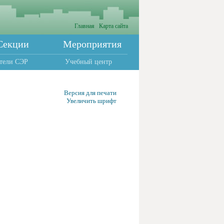
Главная
Карта сайта
Секции
Мероприятия
тели СЭР
Учебный центр
Версия для печати
Увеличить шрифт