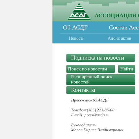
АССОЦИАЦИЯ 
Об АСДГ
Состав Ас
Новости
Анонс актов
Подписка на новости
Расширенный поиск
новостей
Контакты
Пресс-служба АСДГ
Телефон:(383) 223-85-00
E-mail: press@asdg.ru
Руководитель
Малов Кирилл Владимирович