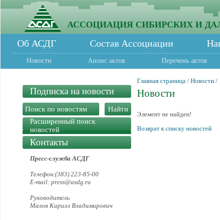
АССОЦИАЦИЯ СИБИРСКИХ И ДА
Об АСДГ
Состав Ассоциации
На
Новости
Анонс актов
Перечень актов
Главная страница
/
Новости
/
Подписка на новости
Новости
Элемент не найден!
Расширенный поиск
Возврат к списку новостей
новостей
Контакты
Пресс-служба АСДГ
Телефон:(383) 223-85-00
E-mail: press@asdg.ru
Руководитель
Малов Кирилл Владимирович