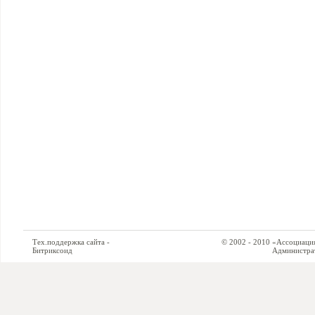
Тех.поддержка сайта -
© 2002 - 2010 «Ассоциация си
Битриксоид
Администратор