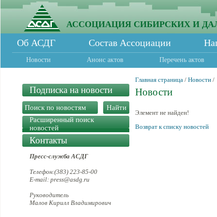
АССОЦИАЦИЯ СИБИРСКИХ И ДА
Об АСДГ
Состав Ассоциации
На
Новости
Анонс актов
Перечень актов
Главная страница
/
Новости
/
Подписка на новости
Новости
Элемент не найден!
Расширенный поиск
Возврат к списку новостей
новостей
Контакты
Пресс-служба АСДГ
Телефон:(383) 223-85-00
E-mail: press@asdg.ru
Руководитель
Малов Кирилл Владимирович