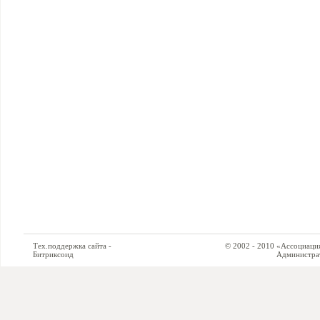
Тех.поддержка сайта -
© 2002 - 2010 «Ассоциация си
Битриксоид
Администратор