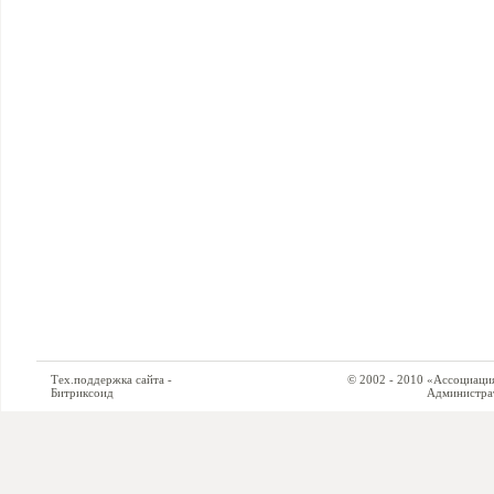
Тех.поддержка сайта -
© 2002 - 2010 «Ассоциация си
Битриксоид
Администратор