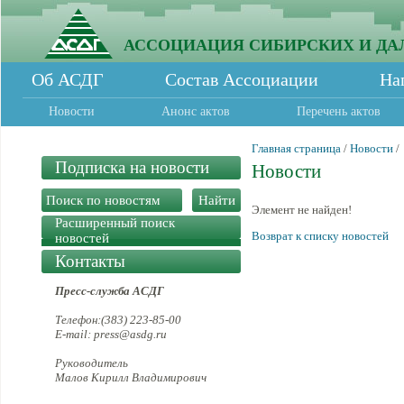
АССОЦИАЦИЯ СИБИРСКИХ И ДА
Об АСДГ
Состав Ассоциации
На
Новости
Анонс актов
Перечень актов
Главная страница
/
Новости
/
Подписка на новости
Новости
Элемент не найден!
Расширенный поиск
Возврат к списку новостей
новостей
Контакты
Пресс-служба АСДГ
Телефон:(383) 223-85-00
E-mail: press@asdg.ru
Руководитель
Малов Кирилл Владимирович