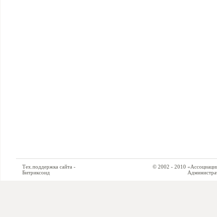
Тех.поддержка сайта -
© 2002 - 2010 «Ассоциация си
Битриксоид
Администратор