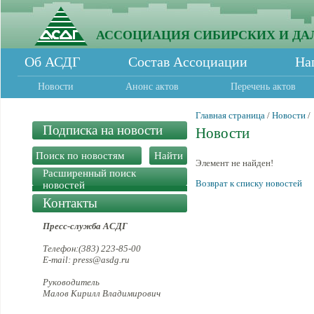
АССОЦИАЦИЯ СИБИРСКИХ И ДА
Об АСДГ
Состав Ассоциации
На
Новости
Анонс актов
Перечень актов
Главная страница
/
Новости
/
Подписка на новости
Новости
Элемент не найден!
Расширенный поиск
Возврат к списку новостей
новостей
Контакты
Пресс-служба АСДГ
Телефон:(383) 223-85-00
E-mail: press@asdg.ru
Руководитель
Малов Кирилл Владимирович