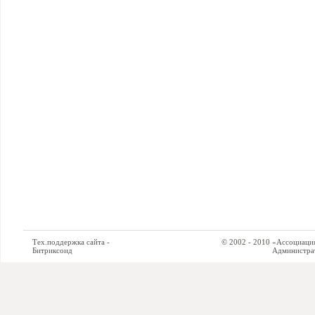
Тех.поддержка сайта -
© 2002 - 2010 «Ассоциация си
Битриксоид
Администратор