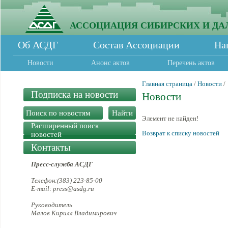
АССОЦИАЦИЯ СИБИРСКИХ И ДА
Об АСДГ
Состав Ассоциации
На
Новости
Анонс актов
Перечень актов
Главная страница
/
Новости
/
Подписка на новости
Новости
Элемент не найден!
Расширенный поиск
Возврат к списку новостей
новостей
Контакты
Пресс-служба АСДГ
Телефон:(383) 223-85-00
E-mail: press@asdg.ru
Руководитель
Малов Кирилл Владимирович