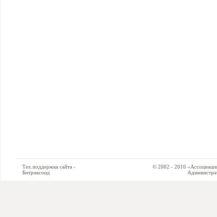
Тех.поддержка сайта -
© 2002 - 2010 «Ассоциация си
Битриксоид
Администратор