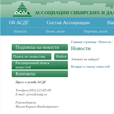
АССОЦИАЦИЯ СИБИРСКИХ И ДА
Об АСДГ
Состав Ассоциации
На
Новости
Анонс актов
Перечень актов
Главная страница
/
Новости
/
Подписка на новости
Новости
Элемент не найден!
Расширенный поиск
Возврат к списку новостей
новостей
Контакты
Пресс-служба АСДГ
Телефон:(383) 223-85-00
E-mail: press@asdg.ru
Руководитель
Малов Кирилл Владимирович