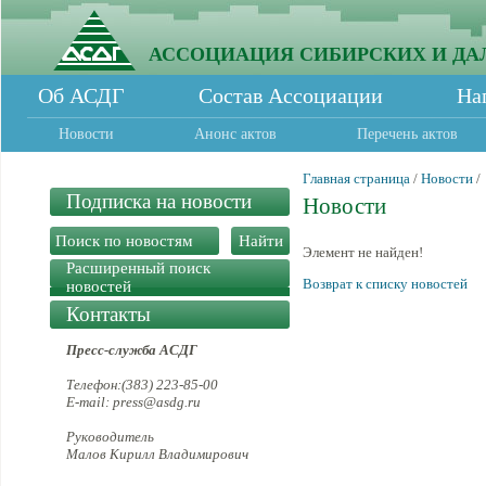
АССОЦИАЦИЯ СИБИРСКИХ И ДА
Об АСДГ
Состав Ассоциации
На
Новости
Анонс актов
Перечень актов
Главная страница
/
Новости
/
Подписка на новости
Новости
Элемент не найден!
Расширенный поиск
Возврат к списку новостей
новостей
Контакты
Пресс-служба АСДГ
Телефон:(383) 223-85-00
E-mail: press@asdg.ru
Руководитель
Малов Кирилл Владимирович