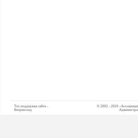
Тех.поддержка сайта -
© 2002 - 2010 «Ассоциация си
Битриксоид
Администратор