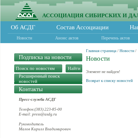
АССОЦИАЦИЯ СИБИРСКИХ И ДА
Об АСДГ
Состав Ассоциации
На
Новости
Анонс актов
Перечень актов
Главная страница
/
Новости
/
Подписка на новости
Новости
Элемент не найден!
Расширенный поиск
Возврат к списку новостей
новостей
Контакты
Пресс-служба АСДГ
Телефон:(383) 223-85-00
E-mail: press@asdg.ru
Руководитель
Малов Кирилл Владимирович