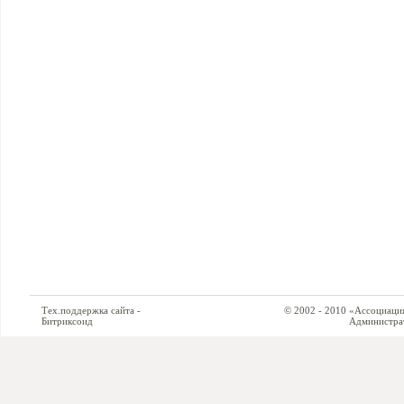
Тех.поддержка сайта -
© 2002 - 2010 «Ассоциация си
Битриксоид
Администратор