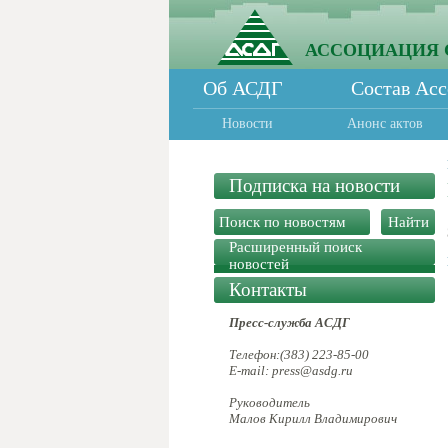
АССОЦИАЦИЯ 
Об АСДГ
Состав Ас
Новости
Анонс актов
Подписка на новости
Расширенный поиск
новостей
Контакты
Пресс-служба АСДГ
Телефон:(383) 223-85-00
E-mail: press@asdg.ru
Руководитель
Малов Кирилл Владимирович