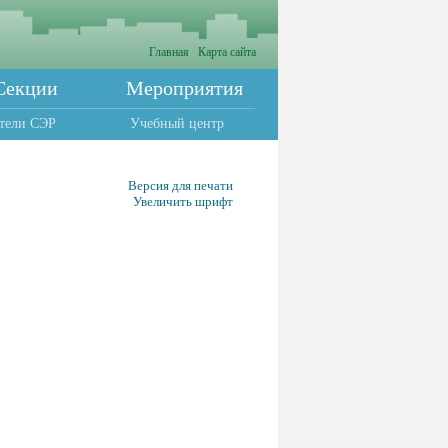
Главная
Карта сайта
Секции
Мероприятия
тели СЭР
Учебный центр
Версия для печати
Увеличить шрифт