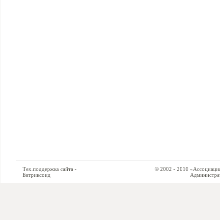
Тех.поддержка сайта -
© 2002 - 2010 «Ассоциация си
Битриксоид
Администратор