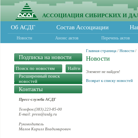
АССОЦИАЦИЯ СИБИРСКИХ И ДА
Об АСДГ
Состав Ассоциации
На
Новости
Анонс актов
Перечень актов
Главная страница
/
Новости
/
Подписка на новости
Новости
Элемент не найден!
Расширенный поиск
Возврат к списку новостей
новостей
Контакты
Пресс-служба АСДГ
Телефон:(383) 223-85-00
E-mail: press@asdg.ru
Руководитель
Малов Кирилл Владимирович