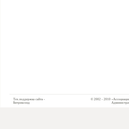
Тех.поддержка сайта -
© 2002 - 2010 «Ассоциация си
Битриксоид
Администратор