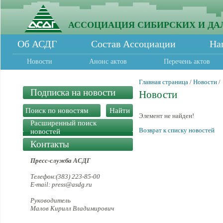
АССОЦИАЦИЯ СИБИРСКИХ И ДА
Об АСДГ
Состав Ассоциации
На
Новости
Анонс актов
Перечень актов
Главная страница
/
Новости
/
Подписка на новости
Новости
Элемент не найден!
Расширенный поиск
Возврат к списку новостей
новостей
Контакты
Пресс-служба АСДГ
Телефон:(383) 223-85-00
E-mail: press@asdg.ru
Руководитель
Малов Кирилл Владимирович