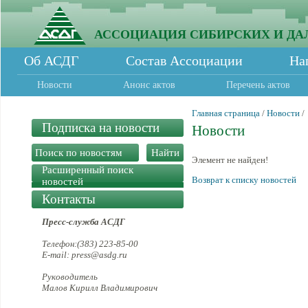
АССОЦИАЦИЯ СИБИРСКИХ И ДА
Об АСДГ
Состав Ассоциации
На
Новости
Анонс актов
Перечень актов
Главная страница
/
Новости
/
Подписка на новости
Новости
Элемент не найден!
Расширенный поиск
Возврат к списку новостей
новостей
Контакты
Пресс-служба АСДГ
Телефон:(383) 223-85-00
E-mail: press@asdg.ru
Руководитель
Малов Кирилл Владимирович