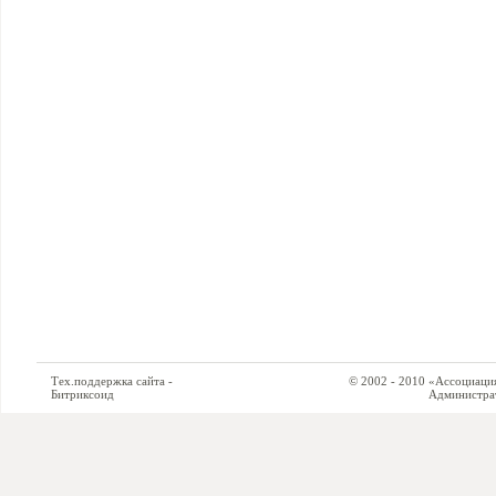
Тех.поддержка сайта -
© 2002 - 2010 «Ассоциация си
Битриксоид
Администратор