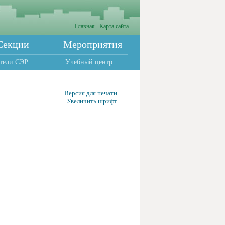
Главная
Карта сайта
Секции
Мероприятия
тели СЭР
Учебный центр
Версия для печати
Увеличить шрифт