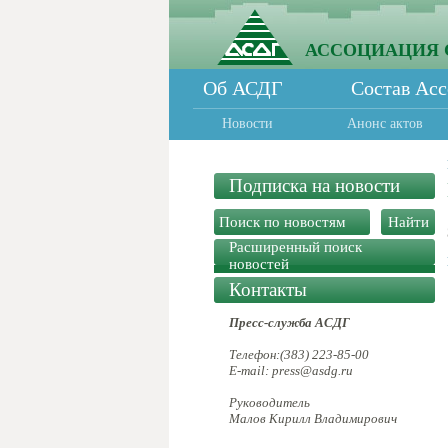
АССОЦИАЦИЯ 
Об АСДГ
Состав Ас
Новости
Анонс актов
Подписка на новости
Расширенный поиск
новостей
Контакты
Пресс-служба АСДГ
Телефон:(383) 223-85-00
E-mail: press@asdg.ru
Руководитель
Малов Кирилл Владимирович