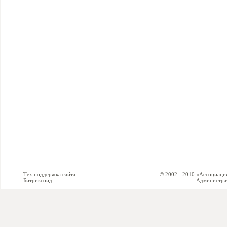
Тех.поддержка сайта -
© 2002 - 2010 «Ассоциация си
Битриксоид
Администратор