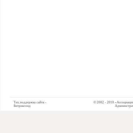
Тех.поддержка сайта -
© 2002 - 2010 «Ассоциация си
Битриксоид
Администратор