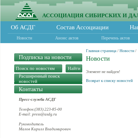
АССОЦИАЦИЯ СИБИРСКИХ И ДА
Об АСДГ
Состав Ассоциации
На
Новости
Анонс актов
Перечень актов
Главная страница
/
Новости
/
Подписка на новости
Новости
Элемент не найден!
Расширенный поиск
Возврат к списку новостей
новостей
Контакты
Пресс-служба АСДГ
Телефон:(383) 223-85-00
E-mail: press@asdg.ru
Руководитель
Малов Кирилл Владимирович