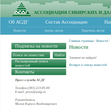
АССОЦИАЦИЯ СИБИРСКИХ И ДА
Об АСДГ
Состав Ассоциации
На
Новости
Анонс актов
Перечень актов
Главная страница
/
Новости
/
Подписка на новости
Новости
Элемент не найден!
Расширенный поиск
Возврат к списку новостей
новостей
Контакты
Пресс-служба АСДГ
Телефон:(383) 223-85-00
E-mail: press@asdg.ru
Руководитель
Малов Кирилл Владимирович