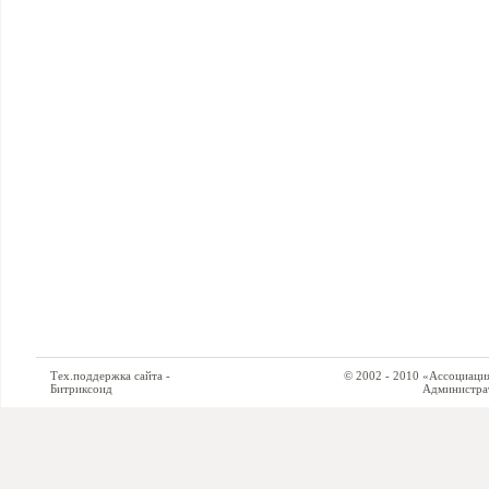
Тех.поддержка сайта -
© 2002 - 2010 «Ассоциация си
Битриксоид
Администратор