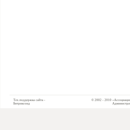
Тех.поддержка сайта -
© 2002 - 2010 «Ассоциация си
Битриксоид
Администратор