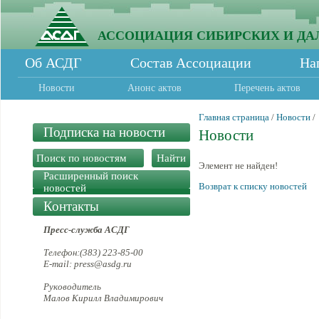
АССОЦИАЦИЯ СИБИРСКИХ И ДА
Об АСДГ
Состав Ассоциации
На
Новости
Анонс актов
Перечень актов
Главная страница
/
Новости
/
Подписка на новости
Новости
Элемент не найден!
Расширенный поиск
Возврат к списку новостей
новостей
Контакты
Пресс-служба АСДГ
Телефон:(383) 223-85-00
E-mail: press@asdg.ru
Руководитель
Малов Кирилл Владимирович