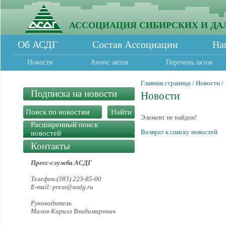
АССОЦИАЦИЯ СИБИРСКИХ И ДА
Об АСДГ
Состав Ассоциации
На
Новости
Анонс актов
Перечень актов
Главная страница
/
Новости
/
Подписка на новости
Новости
Элемент не найден!
Расширенный поиск
Возврат к списку новостей
новостей
Контакты
Пресс-служба АСДГ
Телефон:(383) 223-85-00
E-mail: press@asdg.ru
Руководитель
Малов Кирилл Владимирович