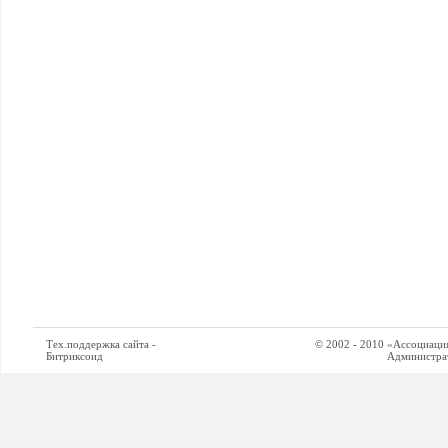
Тех.поддержка сайта -
© 2002 - 2010 «Ассоциация си
Битриксоид
Администратор