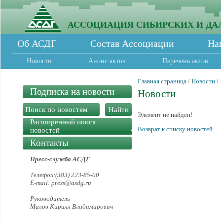
АССОЦИАЦИЯ СИБИРСКИХ И ДА
Об АСДГ
Состав Ассоциации
На
Новости
Анонс актов
Перечень актов
Главная страница
/
Новости
/
Подписка на новости
Новости
Элемент не найден!
Расширенный поиск
Возврат к списку новостей
новостей
Контакты
Пресс-служба АСДГ
Телефон:(383) 223-85-00
E-mail: press@asdg.ru
Руководитель
Малов Кирилл Владимирович