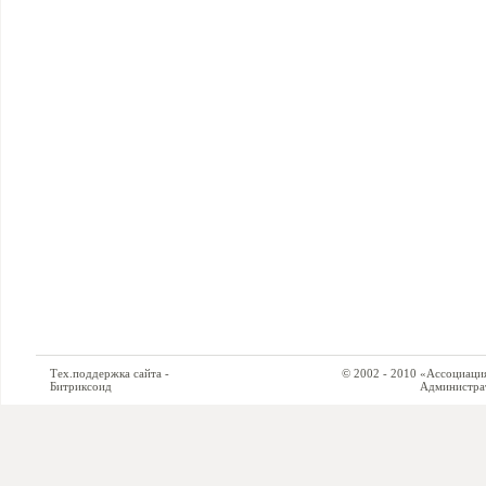
Тех.поддержка сайта -
© 2002 - 2010 «Ассоциация си
Битриксоид
Администратор