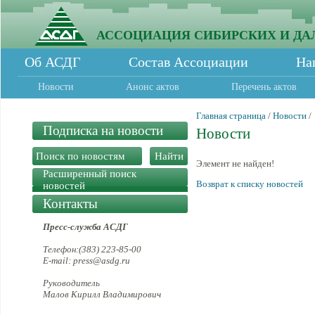
АССОЦИАЦИЯ СИБИРСКИХ И ДА
Об АСДГ
Состав Ассоциации
На
Новости
Анонс актов
Перечень актов
Главная страница
/
Новости
/
Подписка на новости
Новости
Элемент не найден!
Расширенный поиск
Возврат к списку новостей
новостей
Контакты
Пресс-служба АСДГ
Телефон:(383) 223-85-00
E-mail: press@asdg.ru
Руководитель
Малов Кирилл Владимирович