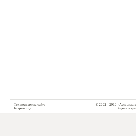
Тех.поддержка сайта -
© 2002 - 2010 «Ассоциация си
Битриксоид
Администратор