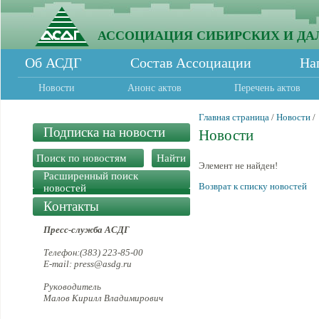
АССОЦИАЦИЯ СИБИРСКИХ И ДА
Об АСДГ
Состав Ассоциации
На
Новости
Анонс актов
Перечень актов
Главная страница
/
Новости
/
Подписка на новости
Новости
Элемент не найден!
Расширенный поиск
Возврат к списку новостей
новостей
Контакты
Пресс-служба АСДГ
Телефон:(383) 223-85-00
E-mail: press@asdg.ru
Руководитель
Малов Кирилл Владимирович