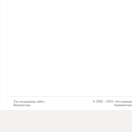
Тех.поддержка сайта -
© 2002 - 2010 «Ассоциация си
Битриксоид
Администратор