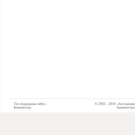
Тех.поддержка сайта -
© 2002 - 2010 «Ассоциация си
Битриксоид
Администратор