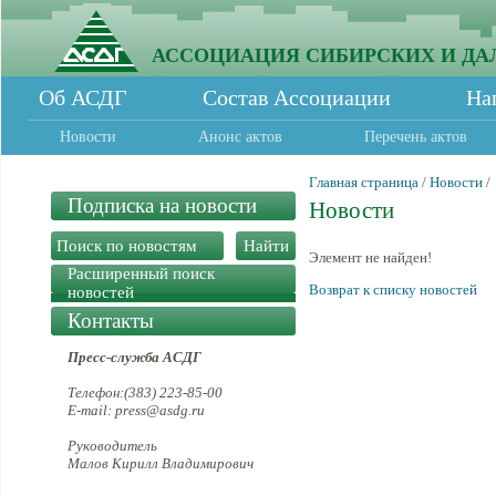
АССОЦИАЦИЯ СИБИРСКИХ И ДА
Об АСДГ
Состав Ассоциации
На
Новости
Анонс актов
Перечень актов
Главная страница
/
Новости
/
Подписка на новости
Новости
Элемент не найден!
Расширенный поиск
Возврат к списку новостей
новостей
Контакты
Пресс-служба АСДГ
Телефон:(383) 223-85-00
E-mail: press@asdg.ru
Руководитель
Малов Кирилл Владимирович