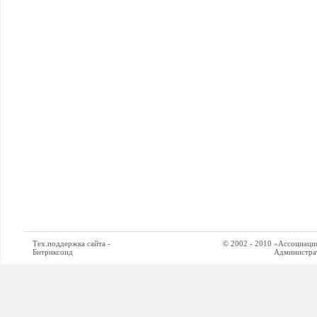
Тех.поддержка сайта -
© 2002 - 2010 «Ассоциация си
Битриксоид
Администратор