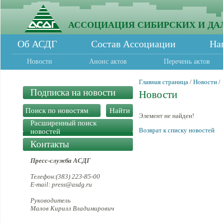
АССОЦИАЦИЯ СИБИРСКИХ И ДА
Об АСДГ
Состав Ассоциации
На
Новости
Анонс актов
Перечень актов
Главная страница
/
Новости
/
Подписка на новости
Новости
Элемент не найден!
Расширенный поиск
Возврат к списку новостей
новостей
Контакты
Пресс-служба АСДГ
Телефон:(383) 223-85-00
E-mail: press@asdg.ru
Руководитель
Малов Кирилл Владимирович