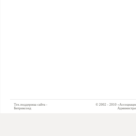
Тех.поддержка сайта -
© 2002 - 2010 «Ассоциация си
Битриксоид
Администратор