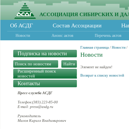
АССОЦИАЦИЯ СИБИРСКИХ И ДА
Об АСДГ
Состав Ассоциации
На
Новости
Анонс актов
Перечень актов
Главная страница
/
Новости
/
Подписка на новости
Новости
Элемент не найден!
Расширенный поиск
Возврат к списку новостей
новостей
Контакты
Пресс-служба АСДГ
Телефон:(383) 223-85-00
E-mail: press@asdg.ru
Руководитель
Малов Кирилл Владимирович