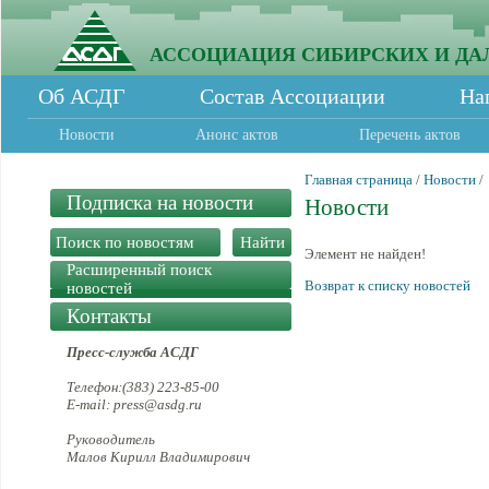
АССОЦИАЦИЯ СИБИРСКИХ И ДА
Об АСДГ
Состав Ассоциации
На
Новости
Анонс актов
Перечень актов
Главная страница
/
Новости
/
Подписка на новости
Новости
Элемент не найден!
Расширенный поиск
Возврат к списку новостей
новостей
Контакты
Пресс-служба АСДГ
Телефон:(383) 223-85-00
E-mail: press@asdg.ru
Руководитель
Малов Кирилл Владимирович