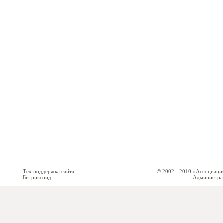
Тех.поддержка сайта -
© 2002 - 2010 «Ассоциация си
Битриксоид
Администратор