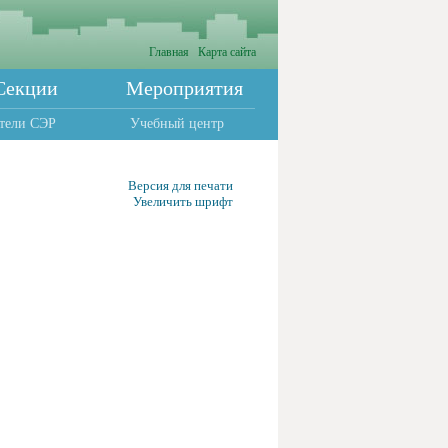
Главная
Карта сайта
Секции
Мероприятия
тели СЭР
Учебный центр
Версия для печати
Увеличить шрифт