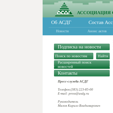
АССОЦИАЦИЯ 
Об АСДГ
Состав Ас
Новости
Анонс актов
Подписка на новости
Расширенный поиск
новостей
Контакты
Пресс-служба АСДГ
Телефон:(383) 223-85-00
E-mail: press@asdg.ru
Руководитель
Малов Кирилл Владимирович