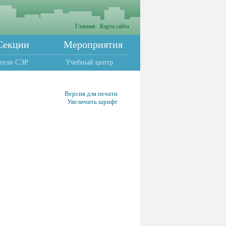
Главная
Карта сайта
Секции
Мероприятия
тели СЭР
Учебный центр
Версия для печати
Увеличить шрифт