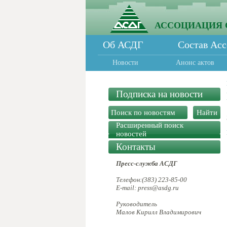
АССОЦИАЦИЯ 
Об АСДГ
Состав Ас
Новости
Анонс актов
Подписка на новости
Расширенный поиск
новостей
Контакты
Пресс-служба АСДГ
Телефон:(383) 223-85-00
E-mail: press@asdg.ru
Руководитель
Малов Кирилл Владимирович