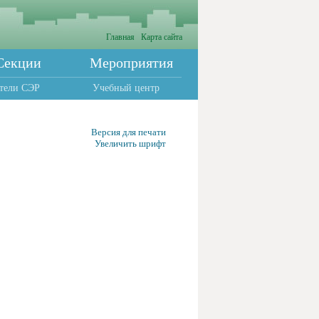
Главная
Карта сайта
Секции
Мероприятия
тели СЭР
Учебный центр
Версия для печати
Увеличить шрифт