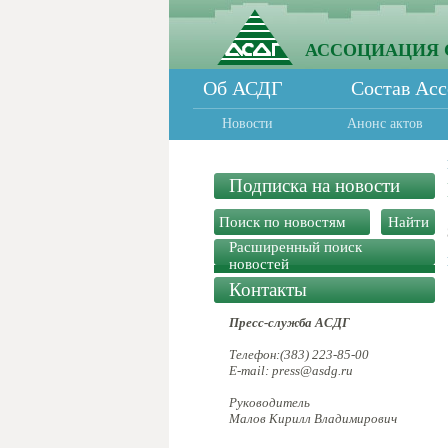
АССОЦИАЦИЯ 
Об АСДГ
Состав Ас
Новости
Анонс актов
Подписка на новости
Расширенный поиск
новостей
Контакты
Пресс-служба АСДГ
Телефон:(383) 223-85-00
E-mail: press@asdg.ru
Руководитель
Малов Кирилл Владимирович