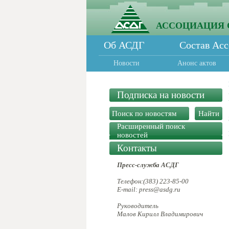
АССОЦИАЦИЯ 
Об АСДГ
Состав Ас
Новости
Анонс актов
Подписка на новости
Расширенный поиск
новостей
Контакты
Пресс-служба АСДГ
Телефон:(383) 223-85-00
E-mail: press@asdg.ru
Руководитель
Малов Кирилл Владимирович