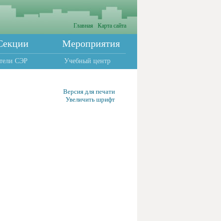
Главная
Карта сайта
Секции
Мероприятия
тели СЭР
Учебный центр
Версия для печати
Увеличить шрифт