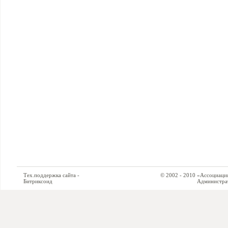
Тех.поддержка сайта -
© 2002 - 2010 «Ассоциация си
Битриксоид
Администратор