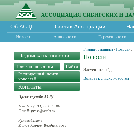
АССОЦИАЦИЯ СИБИРСКИХ И ДА
Об АСДГ
Состав Ассоциации
На
Новости
Анонс актов
Перечень актов
Главная страница
/
Новости
/
Подписка на новости
Новости
Элемент не найден!
Расширенный поиск
Возврат к списку новостей
новостей
Контакты
Пресс-служба АСДГ
Телефон:(383) 223-85-00
E-mail: press@asdg.ru
Руководитель
Малов Кирилл Владимирович