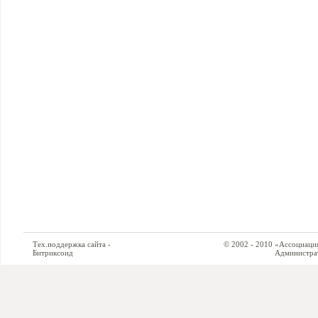
Тех.поддержка сайта -
© 2002 - 2010 «Ассоциация си
Битриксоид
Администратор