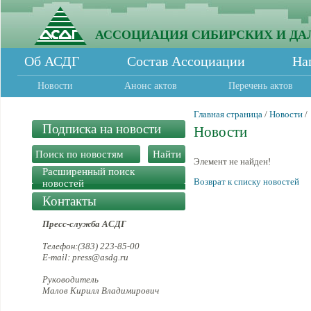
АССОЦИАЦИЯ СИБИРСКИХ И ДА
Об АСДГ
Состав Ассоциации
На
Новости
Анонс актов
Перечень актов
Главная страница
/
Новости
/
Подписка на новости
Новости
Элемент не найден!
Расширенный поиск
Возврат к списку новостей
новостей
Контакты
Пресс-служба АСДГ
Телефон:(383) 223-85-00
E-mail: press@asdg.ru
Руководитель
Малов Кирилл Владимирович