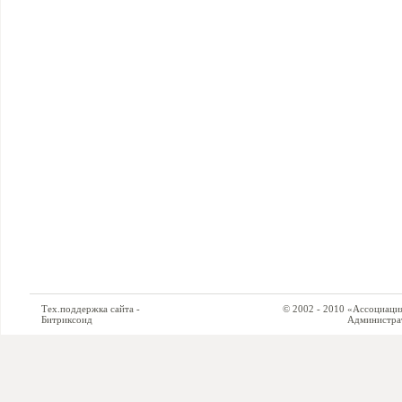
Тех.поддержка сайта -
© 2002 - 2010 «Ассоциация си
Битриксоид
Администратор