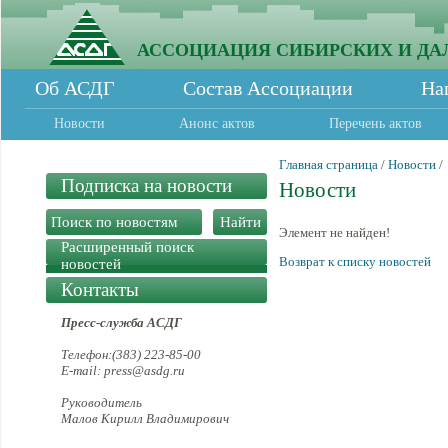
АССОЦИАЦИЯ СИБИРСКИХ И ДА
Об АСДГ
Состав Ассоциации
На
Новости
Анонс актов
Перечень актов
Главная страница
/
Новости
/
Подписка на новости
Новости
Элемент не найден!
Расширенный поиск
Возврат к списку новостей
новостей
Контакты
Пресс-служба АСДГ
Телефон:(383) 223-85-00
E-mail: press@asdg.ru
Руководитель
Малов Кирилл Владимирович