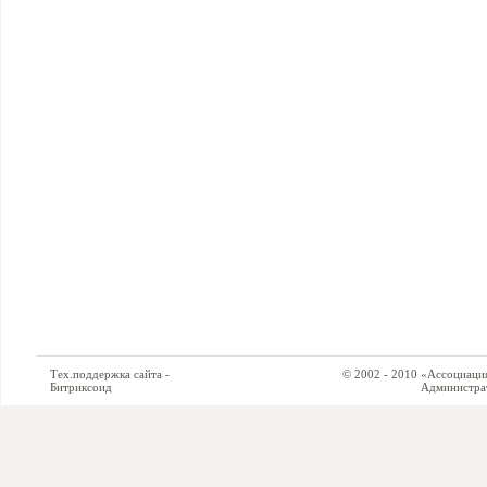
Тех.поддержка сайта -
© 2002 - 2010 «Ассоциация си
Битриксоид
Администратор