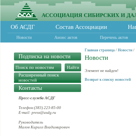
АССОЦИАЦИЯ СИБИРСКИХ И ДА
Об АСДГ
Состав Ассоциации
На
Новости
Анонс актов
Перечень актов
Главная страница
/
Новости
/
Подписка на новости
Новости
Элемент не найден!
Расширенный поиск
Возврат к списку новостей
новостей
Контакты
Пресс-служба АСДГ
Телефон:(383) 223-85-00
E-mail: press@asdg.ru
Руководитель
Малов Кирилл Владимирович