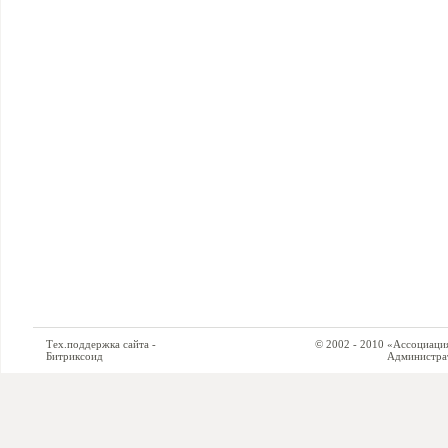
Тех.поддержка сайта -
© 2002 - 2010 «Ассоциация си
Битриксоид
Администратор