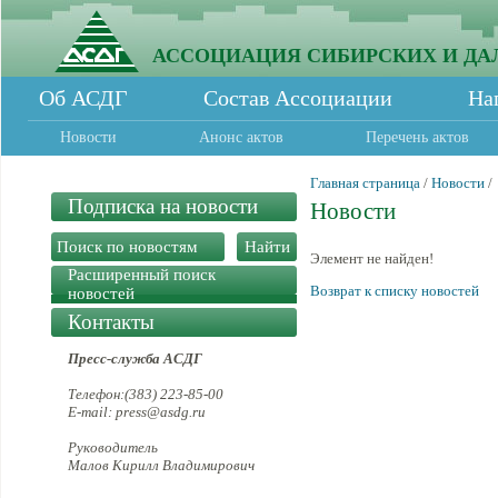
АССОЦИАЦИЯ СИБИРСКИХ И ДА
Об АСДГ
Состав Ассоциации
На
Новости
Анонс актов
Перечень актов
Главная страница
/
Новости
/
Подписка на новости
Новости
Элемент не найден!
Расширенный поиск
Возврат к списку новостей
новостей
Контакты
Пресс-служба АСДГ
Телефон:(383) 223-85-00
E-mail: press@asdg.ru
Руководитель
Малов Кирилл Владимирович