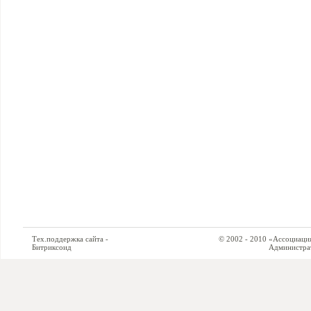
Тех.поддержка сайта -
© 2002 - 2010 «Ассоциация си
Битриксоид
Администратор