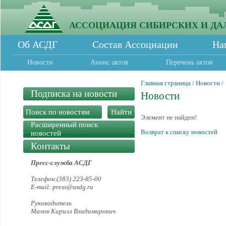
АССОЦИАЦИЯ СИБИРСКИХ И ДА
Об АСДГ
Состав Ассоциации
На
Новости
Анонс актов
Перечень актов
Главная страница
/
Новости
/
Подписка на новости
Новости
Элемент не найден!
Расширенный поиск
Возврат к списку новостей
новостей
Контакты
Пресс-служба АСДГ
Телефон:(383) 223-85-00
E-mail: press@asdg.ru
Руководитель
Малов Кирилл Владимирович