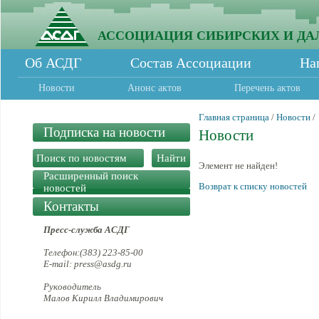
АССОЦИАЦИЯ СИБИРСКИХ И ДА
Об АСДГ
Состав Ассоциации
На
Новости
Анонс актов
Перечень актов
Главная страница
/
Новости
/
Подписка на новости
Новости
Элемент не найден!
Расширенный поиск
Возврат к списку новостей
новостей
Контакты
Пресс-служба АСДГ
Телефон:(383) 223-85-00
E-mail: press@asdg.ru
Руководитель
Малов Кирилл Владимирович