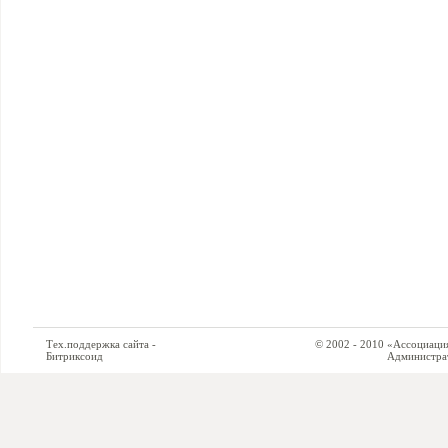
Тех.поддержка сайта -
© 2002 - 2010 «Ассоциация си
Битриксоид
Администратор