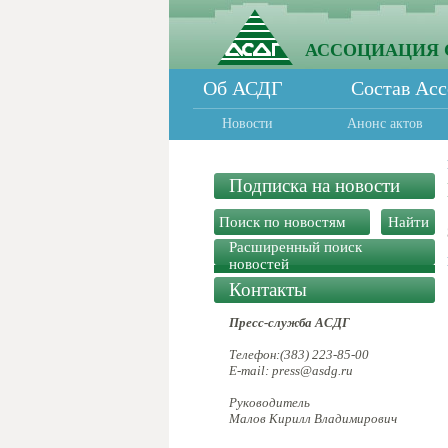
АССОЦИАЦИЯ 
Об АСДГ
Состав Ас
Новости
Анонс актов
Подписка на новости
Расширенный поиск
новостей
Контакты
Пресс-служба АСДГ
Телефон:(383) 223-85-00
E-mail: press@asdg.ru
Руководитель
Малов Кирилл Владимирович