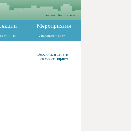
Главная
Карта сайта
Секции
Мероприятия
тели СЭР
Учебный центр
Версия для печати
Увеличить шрифт