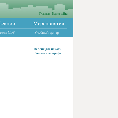
Главная
Карта сайта
Секции
Мероприятия
тели СЭР
Учебный центр
Версия для печати
Увеличить шрифт