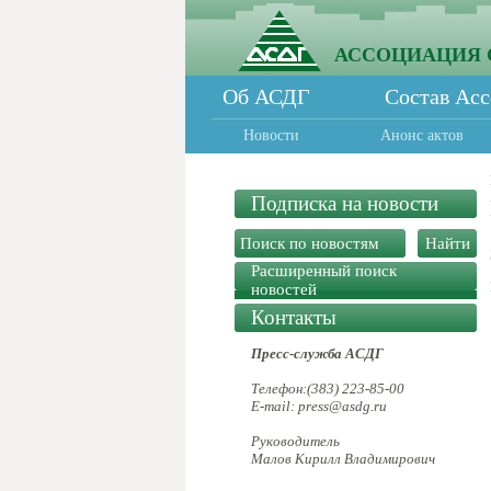
АССОЦИАЦИЯ 
Об АСДГ
Состав Ас
Новости
Анонс актов
Подписка на новости
Расширенный поиск
новостей
Контакты
Пресс-служба АСДГ
Телефон:(383) 223-85-00
E-mail: press@asdg.ru
Руководитель
Малов Кирилл Владимирович