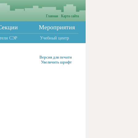
Главная
Карта сайта
Секции
Мероприятия
тели СЭР
Учебный центр
Версия для печати
Увеличить шрифт