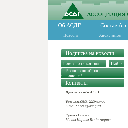
АССОЦИАЦИЯ 
Об АСДГ
Состав Ас
Новости
Анонс актов
Подписка на новости
Расширенный поиск
новостей
Контакты
Пресс-служба АСДГ
Телефон:(383) 223-85-00
E-mail: press@asdg.ru
Руководитель
Малов Кирилл Владимирович