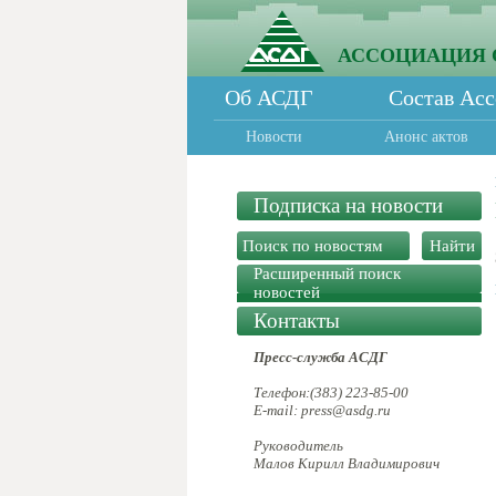
АССОЦИАЦИЯ 
Об АСДГ
Состав Ас
Новости
Анонс актов
Подписка на новости
Расширенный поиск
новостей
Контакты
Пресс-служба АСДГ
Телефон:(383) 223-85-00
E-mail: press@asdg.ru
Руководитель
Малов Кирилл Владимирович