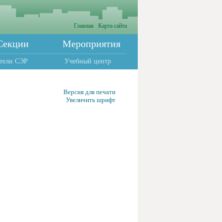
Главная
Карта сайта
Секции
Мероприятия
тели СЭР
Учебный центр
Версия для печати
Увеличить шрифт