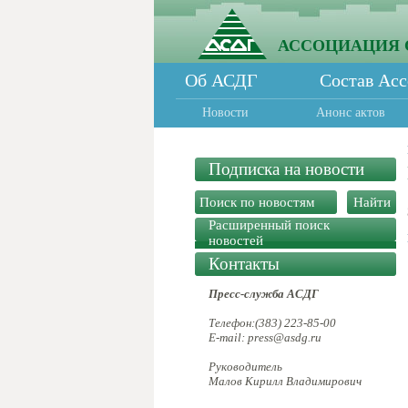
АССОЦИАЦИЯ 
Об АСДГ
Состав Ас
Новости
Анонс актов
Подписка на новости
Расширенный поиск
новостей
Контакты
Пресс-служба АСДГ
Телефон:(383) 223-85-00
E-mail: press@asdg.ru
Руководитель
Малов Кирилл Владимирович