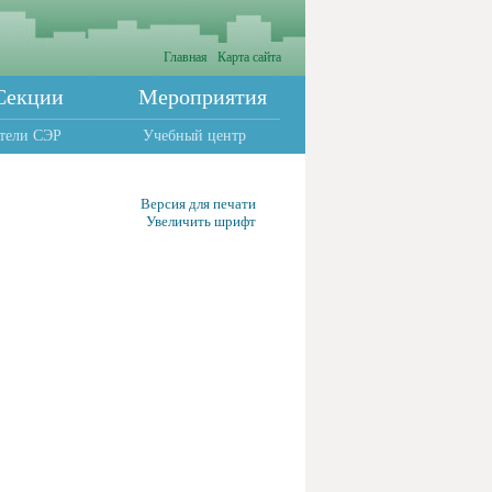
Главная
Карта сайта
Секции
Мероприятия
тели СЭР
Учебный центр
Версия для печати
Увеличить шрифт