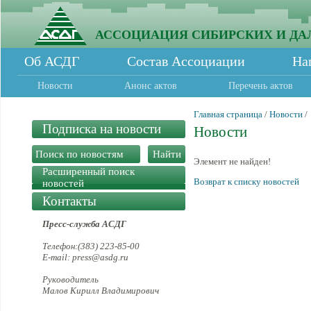
АССОЦИАЦИЯ СИБИРСКИХ И ДА
Об АСДГ
Состав Ассоциации
На
Новости
Анонс актов
Перечень актов
Главная страница
/
Новости
/
Подписка на новости
Новости
Элемент не найден!
Расширенный поиск
Возврат к списку новостей
новостей
Контакты
Пресс-служба АСДГ
Телефон:(383) 223-85-00
E-mail: press@asdg.ru
Руководитель
Малов Кирилл Владимирович