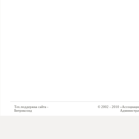
Тех.поддержка сайта -
© 2002 - 2010 «Ассоциация си
Битриксоид
Администратор