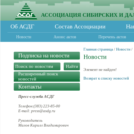
АССОЦИАЦИЯ СИБИРСКИХ И ДА
Об АСДГ
Состав Ассоциации
На
Новости
Анонс актов
Перечень актов
Главная страница
/
Новости
/
Подписка на новости
Новости
Элемент не найден!
Расширенный поиск
Возврат к списку новостей
новостей
Контакты
Пресс-служба АСДГ
Телефон:(383) 223-85-00
E-mail: press@asdg.ru
Руководитель
Малов Кирилл Владимирович