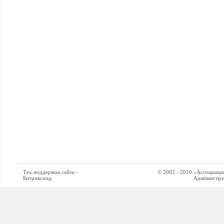
Тех.поддержка сайта -
© 2002 - 2010 «Ассоциация си
Битриксоид
Администратор