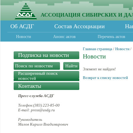
АССОЦИАЦИЯ СИБИРСКИХ И ДА
Об АСДГ
Состав Ассоциации
На
Новости
Анонс актов
Перечень актов
Главная страница
/
Новости
/
Подписка на новости
Новости
Элемент не найден!
Расширенный поиск
Возврат к списку новостей
новостей
Контакты
Пресс-служба АСДГ
Телефон:(383) 223-85-00
E-mail: press@asdg.ru
Руководитель
Малов Кирилл Владимирович