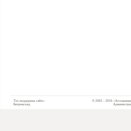
Тех.поддержка сайта -
© 2002 - 2010 «Ассоциация си
Битриксоид
Администратор