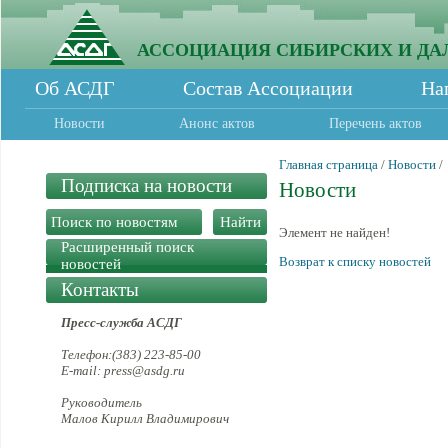
АССОЦИАЦИЯ СИБИРСКИХ И ДА
Об АСДГ
Состав Ассоциации
На
Новости
Анонс актов
Перечень актов
Главная страница
/
Новости
/
Подписка на новости
Новости
Элемент не найден!
Расширенный поиск
Возврат к списку новостей
новостей
Контакты
Пресс-служба АСДГ
Телефон:(383) 223-85-00
E-mail: press@asdg.ru
Руководитель
Малов Кирилл Владимирович