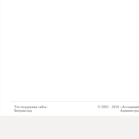
Тех.поддержка сайта -
© 2002 - 2010 «Ассоциация си
Битриксоид
Администратор