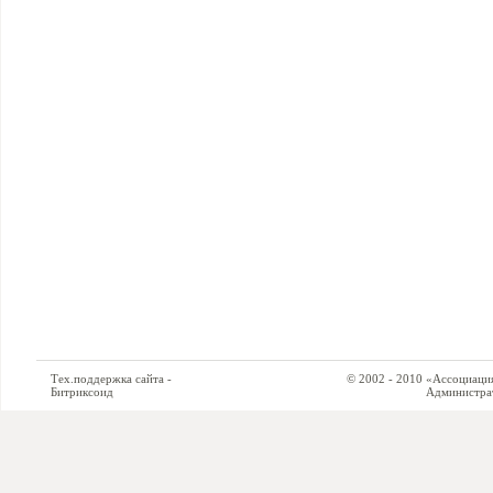
Тех.поддержка сайта -
© 2002 - 2010 «Ассоциация си
Битриксоид
Администратор