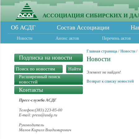
АССОЦИАЦИЯ СИБИРСКИХ И ДА
Об АСДГ
Состав Ассоциации
На
Новости
Анонс актов
Перечень актов
Главная страница
/
Новости
/
Подписка на новости
Новости
Элемент не найден!
Расширенный поиск
Возврат к списку новостей
новостей
Контакты
Пресс-служба АСДГ
Телефон:(383) 223-85-00
E-mail: press@asdg.ru
Руководитель
Малов Кирилл Владимирович